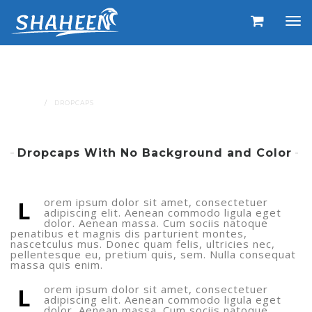
Dropcaps
HOME
DROPCAPS
Dropcaps With No Background and Color
L
orem ipsum dolor sit amet, consectetuer
adipiscing elit. Aenean commodo ligula eget
dolor. Aenean massa. Cum sociis natoque
penatibus et magnis dis parturient montes,
nascetculus mus. Donec quam felis, ultricies nec,
pellentesque eu, pretium quis, sem. Nulla consequat
massa quis enim.
L
orem ipsum dolor sit amet, consectetuer
adipiscing elit. Aenean commodo ligula eget
dolor. Aenean massa. Cum sociis natoque